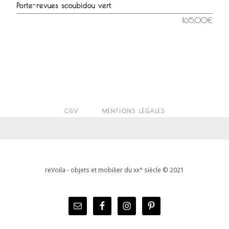
Porte-revues scoubidou vert
165,00
€
CGV
MENTIONS LÉGALES
reVoila - objets et mobilier du xx° siècle © 2021